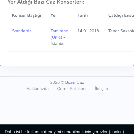
Yer Aldığı Bazı Caz Konserleri:
Konser Başlığı
Yer
Tarih
Çaldığı Enst
Standards
Tamirane
14.01.2018
Tenor Saksof
(Uniq)
-
İstanbul
2026
©
Bizim Caz
Hakkımızda
Çerez Politikası
İletişim
Daha iyi bir kullanıcı deneyimi sunabilmek için çerezler (cookie)