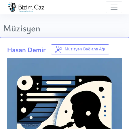
Müzisyen
Hasan Demir
Müzisyen Bağlantı Ağı