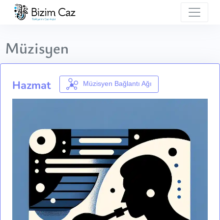
Müzisyen
Hazmat
Müzisyen Bağlantı Ağı