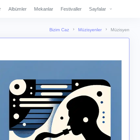
r
Albümler
Mekanlar
Festivaller
Sayfalar
Bizim Caz
Müzisyenler
Müzisyen