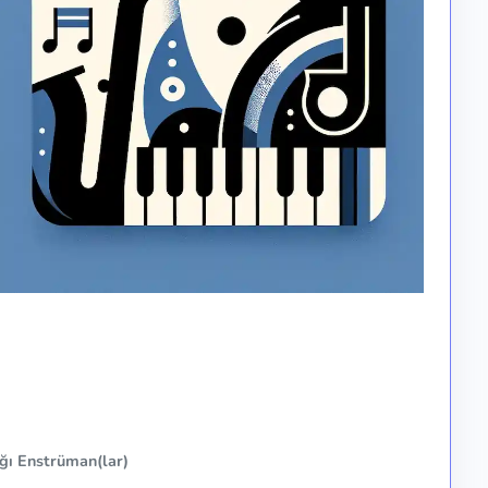
ğı Enstrüman(lar)