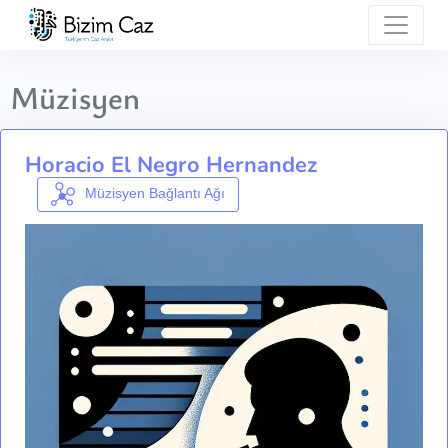
Müzisyen
Horacio El Negro Hernandez
Müzisyen Bağlantı Ağı