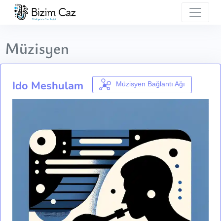
Müzisyen
Ido Meshulam
Müzisyen Bağlantı Ağı