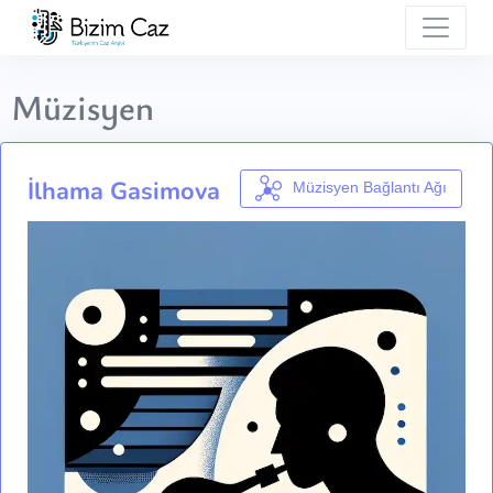
Müzisyen
İlhama Gasimova
Müzisyen Bağlantı Ağı