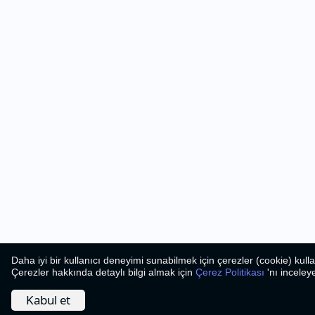
Daha iyi bir kullanıcı deneyimi sunabilmek için çerezler (cookie) kull
Çerezler hakkında detaylı bilgi almak için
Çerez Politikası
'nı inceleye
Kabul et