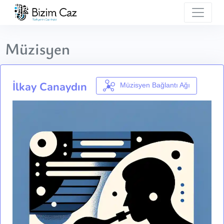
Müzisyen
İlkay Canaydın
Müzisyen Bağlantı Ağı