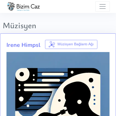
Müzisyen
Irene Himpsl
Müzisyen Bağlantı Ağı