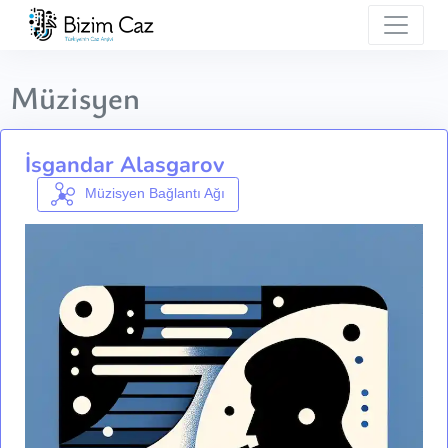
Müzisyen
İsgandar Alasgarov
Müzisyen Bağlantı Ağı