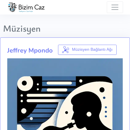
Müzisyen
Jeffrey Mpondo
Müzisyen Bağlantı Ağı