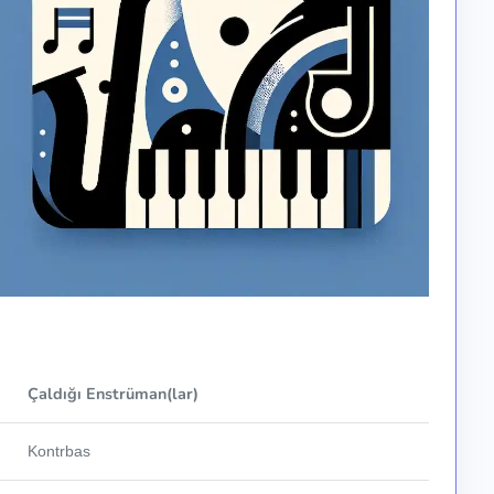
Çaldığı Enstrüman(lar)
Kontrbas