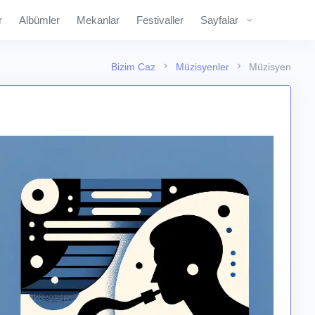
r
Albümler
Mekanlar
Festivaller
Sayfalar
Bizim Caz
Müzisyenler
Müzisyen