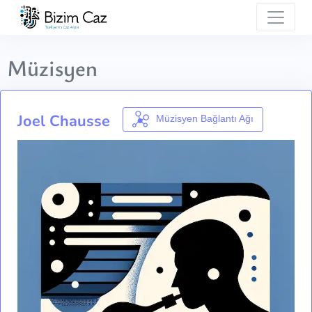
Müzisyen
Joel Chausse
Müzisyen Bağlantı Ağı