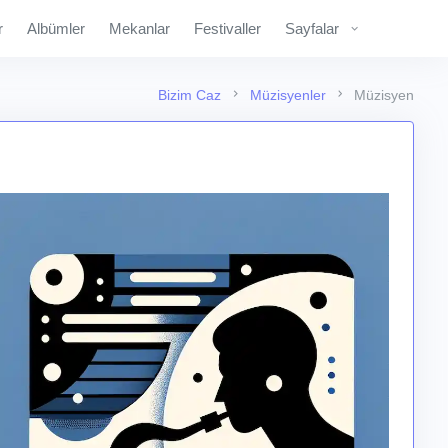
r
Albümler
Mekanlar
Festivaller
Sayfalar
Bizim Caz
Müzisyenler
Müzisyen