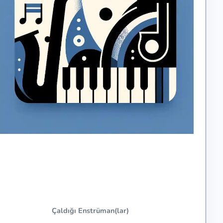
Çaldığı Enstrüman(lar)