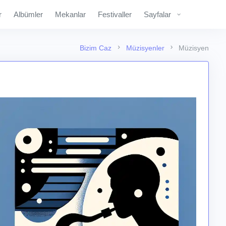
r
Albümler
Mekanlar
Festivaller
Sayfalar
Bizim Caz
Müzisyenler
Müzisyen