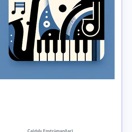
Çaldığı Enstrüman(lar)