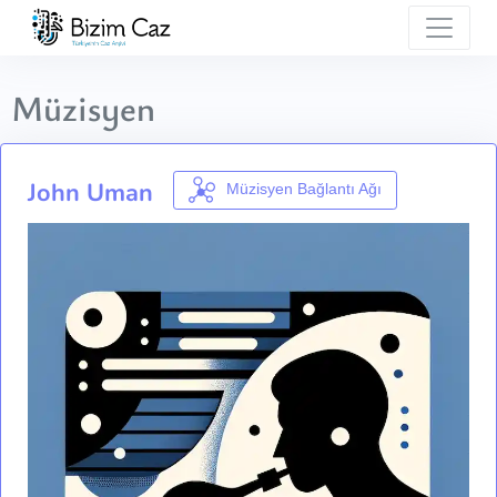
Müzisyen
John Uman
Müzisyen Bağlantı Ağı