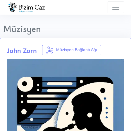
Müzisyen
John Zorn
Müzisyen Bağlantı Ağı