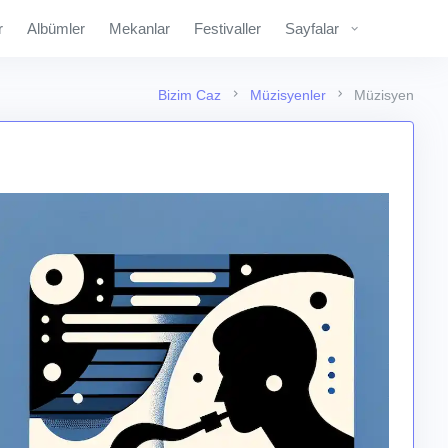
r
Albümler
Mekanlar
Festivaller
Sayfalar
Bizim Caz
Müzisyenler
Müzisyen