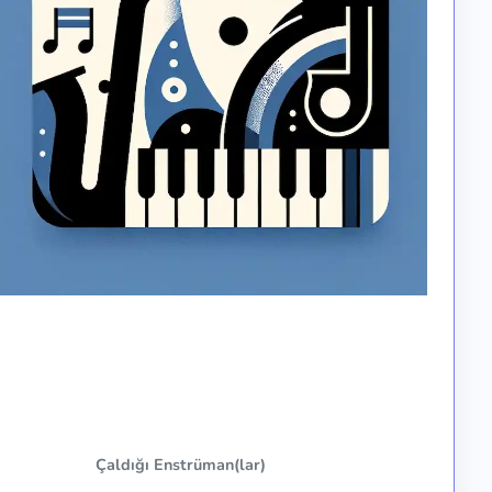
Çaldığı Enstrüman(lar)