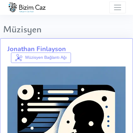
Müzisyen
Jonathan Finlayson
Müzisyen Bağlantı Ağı