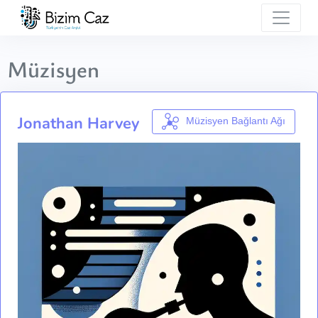
Müzisyen
Jonathan Harvey
Müzisyen Bağlantı Ağı