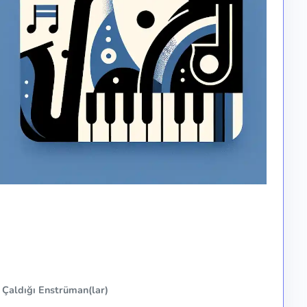
Çaldığı Enstrüman(lar)