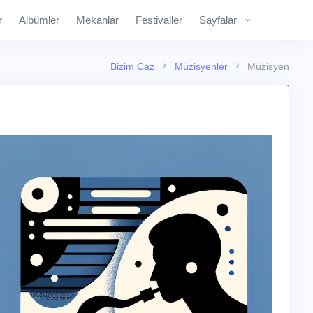
r
Albümler
Mekanlar
Festivaller
Sayfalar
Bizim Caz
Müzisyenler
Müzisyen