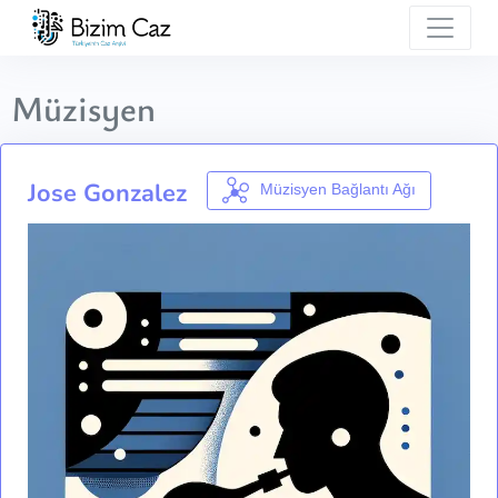
Müzisyen
Jose Gonzalez
Müzisyen Bağlantı Ağı