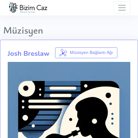
Müzisyen
Josh Breslaw
Müzisyen Bağlantı Ağı