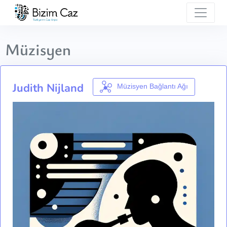
Müzisyen
Judith Nijland
Müzisyen Bağlantı Ağı