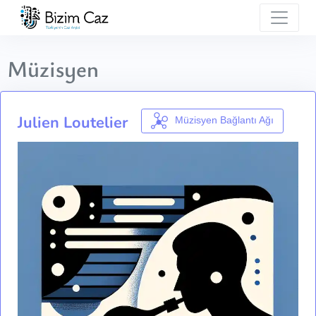
Müzisyen
Julien Loutelier
Müzisyen Bağlantı Ağı