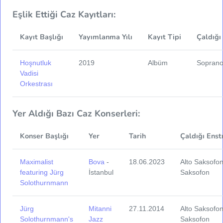
Eşlik Ettiği Caz Kayıtları:
Kayıt Başlığı
Yayımlanma Yılı
Kayıt Tipi
Çaldığı
Hoşnutluk
2019
Albüm
Soprano
Vadisi
Orkestrası
Yer Aldığı Bazı Caz Konserleri:
Konser Başlığı
Yer
Tarih
Çaldığı Enst
Maximalist
Bova
-
18.06.2023
Alto Saksofo
featuring Jürg
İstanbul
Saksofon
Solothurnmann
Jürg
Mitanni
27.11.2014
Alto Saksofo
Solothurnmann's
Jazz
Saksofon