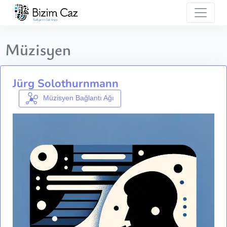
Müzisyen
Jürg Solothurnmann
Müzisyen Bağlantı Ağı