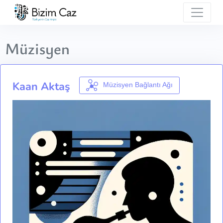
Müzisyen
Kaan Aktaş
Müzisyen Bağlantı Ağı