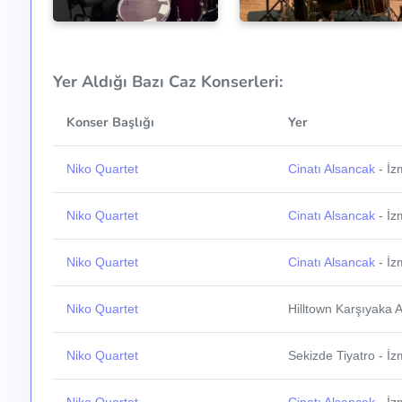
Yer Aldığı Bazı Caz Konserleri:
Konser Başlığı
Yer
Niko Quartet
Cinatı Alsancak
- İz
Niko Quartet
Cinatı Alsancak
- İz
Niko Quartet
Cinatı Alsancak
- İz
Niko Quartet
Hilltown Karşıyaka 
Niko Quartet
Sekizde Tiyatro - İz