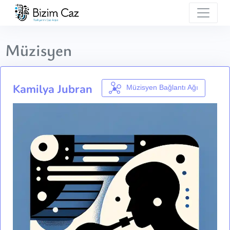
Müzisyen
Kamilya Jubran
Müzisyen Bağlantı Ağı