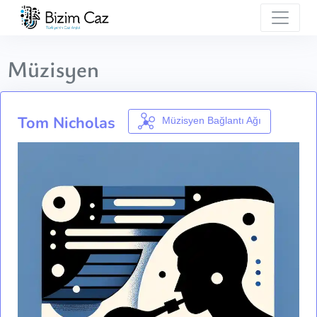
Müzisyen
Tom Nicholas
Müzisyen Bağlantı Ağı