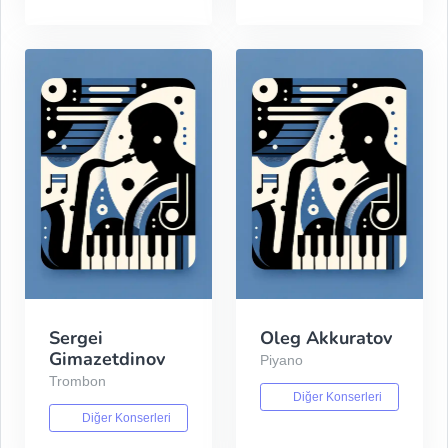
Sergei
Oleg Akkuratov
Gimazetdinov
Piyano
Trombon
Diğer Konserleri
Diğer Konserleri