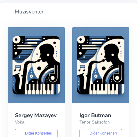
Müzisyenler
Sergey Mazayev
Igor Butman
Vokal
Tenor Saksofon
Diğer Konserleri
Diğer Konserleri