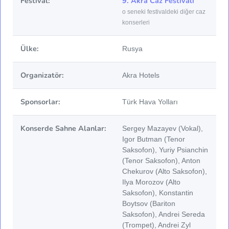
Festival:
9. Akra Caz Festivali
o seneki festivaldeki diğer caz
konserleri
Ülke:
Rusya
Organizatör:
Akra Hotels
Sponsorlar:
Türk Hava Yolları
Konserde Sahne Alanlar:
Sergey Mazayev (Vokal),
Igor Butman (Tenor
Saksofon), Yuriy Psianchin
(Tenor Saksofon), Anton
Chekurov (Alto Saksofon),
Ilya Morozov (Alto
Saksofon), Konstantin
Boytsov (Bariton
Saksofon), Andrei Sereda
(Trompet), Andrei Zyl