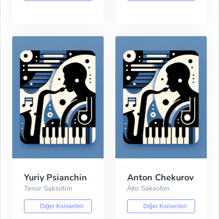
Yuriy Psianchin
Anton Chekurov
Tenor Saksofon
Alto Saksofon
Diğer Konserleri
Diğer Konserleri