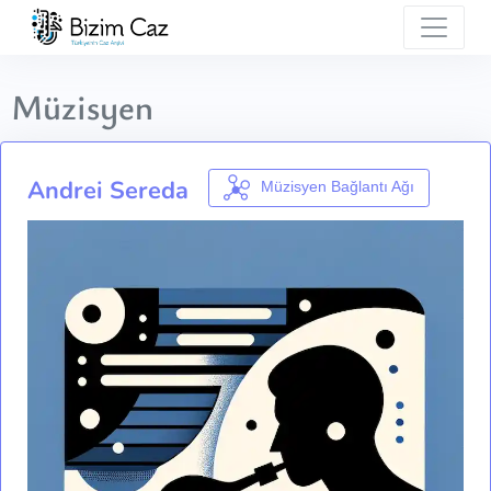
Müzisyen
Andrei Sereda
Müzisyen Bağlantı Ağı