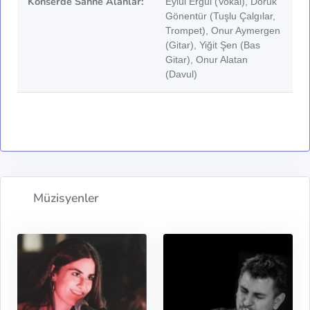
Konserde Sahne Alanlar:
Eylül Ergül (Vokal), Doruk
Gönentür (Tuşlu Çalgılar,
Trompet), Onur Aymergen
(Gitar), Yiğit Şen (Bas
Gitar), Onur Alatan
(Davul)
Müzisyenler