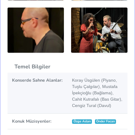
Temel Bilgiler
Konserde Sahne Alanlar:
Koray Üsgülen (Piyano,
Tuşlu Çalgılar), Mustafa
İpekçioğlu (Bağlama),
Cahit Kutrafalı (Bas Gitar),
Cengiz Tural (Davul)
Konuk Müzisyenler:
Özge Aslan
Önder Focan