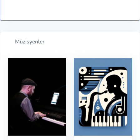
Müzisyenler