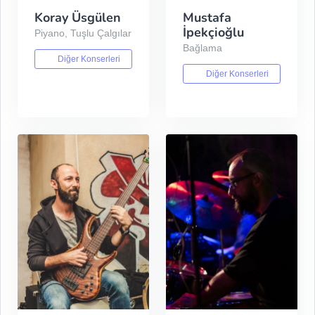
Koray Üsgülen
Mustafa
İpekçioğlu
Piyano, Tuşlu Çalgılar
Bağlama
Diğer Konserleri
Diğer Konserleri