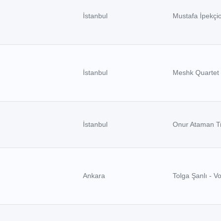
İstanbul
Mustafa İpekçi
İstanbul
Meshk Quartet
İstanbul
Onur Ataman Tr
Ankara
Tolga Şanlı - V