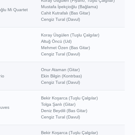
Koray Üsgülen (Piyano, Tuşlu Çalgılar)
Mustafa İpekçioğlu (Bağlama)
oğlu Mi Quartet
Cahit Kutrafalı (Bas Gitar)
Cengiz Tural (Davul)
Koray Üsgülen (Tuşlu Çalgılar)
Altuğ Öncü (Ud)
Mehmet Özen (Bas Gitar)
Cengiz Tural (Davul)
Onur Ataman (Gitar)
io
Ekin Bilgin (Kontrbas)
Cengiz Tural (Davul)
Bekir Koşarca (Tuşlu Çalgılar)
Tolga Şanlı (Gitar)
ouves
Deniz Beydili (Bas Gitar)
Cengiz Tural (Davul)
Bekir Koşarca (Tuşlu Çalgılar)