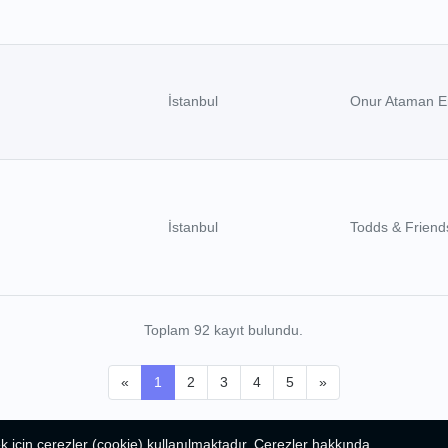
İstanbul
Onur Ataman E
İstanbul
Todds & Friend
Toplam 92 kayıt bulundu.
«
1
2
3
4
5
»
k için çerezler (cookie) kullanılmaktadır. Çerezler hakkında