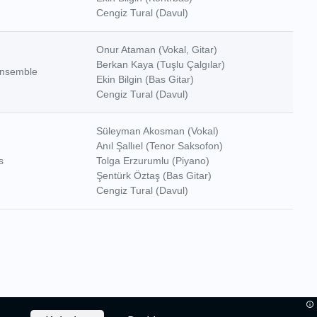
Cengiz Tural (Davul)
Onur Ataman (Vokal, Gitar)
Berkan Kaya (Tuşlu Çalgılar)
nsemble
Ekin Bilgin (Bas Gitar)
Cengiz Tural (Davul)
Süleyman Akosman (Vokal)
Anıl Şallıel (Tenor Saksofon)
s
Tolga Erzurumlu (Piyano)
Şentürk Öztaş (Bas Gitar)
Cengiz Tural (Davul)