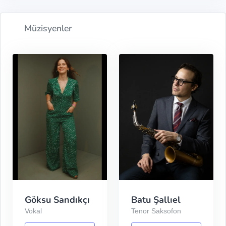
Müzisyenler
Göksu Sandıkçı
Batu Şallıel
Vokal
Tenor Saksofon