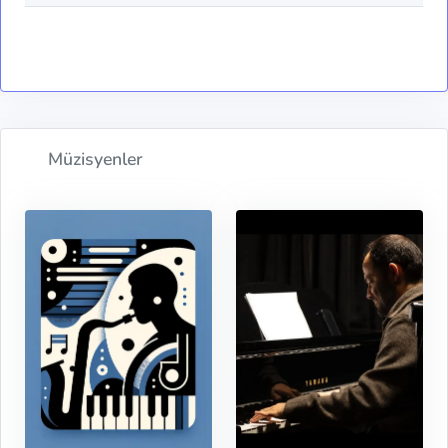
Müzisyenler