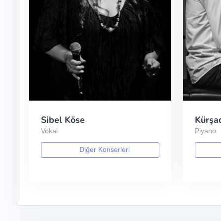
Sibel Köse
Kürşa
Vokal
Piyano
Diğer Konserleri