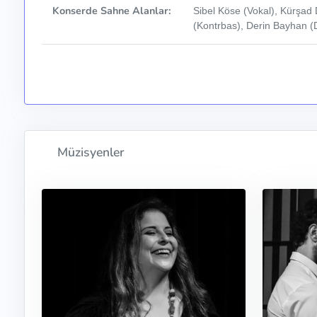
Konserde Sahne Alanlar:
Sibel Köse (Vokal), Kürşad 
(Kontrbas), Derin Bayhan (
Müzisyenler