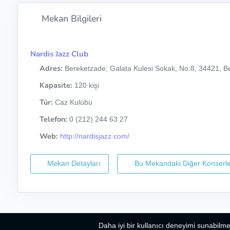
Mekan Bilgileri
Nardis Jazz Club
Adres:
Bereketzade, Galata Kulesi Sokak, No:8, 34421, Be
Kapasite:
120 kişi
Tür:
Caz Kulübü
Telefon:
0 (212) 244 63 27
Web:
http://nardisjazz.com/
Mekan Detayları
Bu Mekandaki Diğer Konserle
Daha iyi bir kullanıcı deneyimi sunabilme