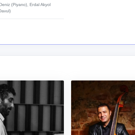
Deniz (Piyano), Erdal Akyol
Davul)