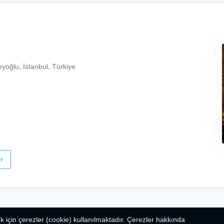
yoğlu, İstanbul, Türkiye
r
k için çerezler (cookie) kullanılmaktadır. Çerezler hakkında