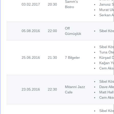
Samm's
03.02.2017
20:30
Janusz S
Bistro
Murat Ul
Serkan A
Off
05.08.2016
22:00
Sibel Kös
Gümüşlük
Sibel Kös
Tuna Öte
25.06.2016
21:30
7 Bilgeler
Kürşad De
Kağan Yı
Cem Akse
Sibel Kös
Mitanni Jazz
Dave Alle
23.05.2016
22:30
Cafe
Matt Hall
Cem Akse
Sibel Kös