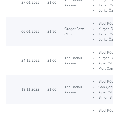
27.01.2023
21:00
Akasya
Kağan Yı
Berke Öz
Sibel Kös
Gregor Jazz
Kürşad D
06.01.2023
21:30
Club
Kağan Yı
Berke Öz
Sibel Kös
The Badau
Kürşad D
24.12.2022
21:00
Akasya
Alper Yıl
Mert Can 
Sibel Kös
The Badau
Can Çank
19.11.2022
21:00
Akasya
Alper Yıl
Simon Sh
Sibel Kös