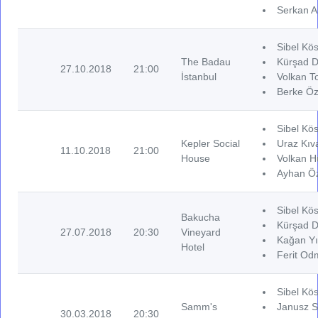
Serkan A
Sibel Kös
The Badau
Kürşad D
27.10.2018
21:00
İstanbul
Volkan T
Berke Öz
Sibel Kös
Kepler Social
Uraz Kıv
11.10.2018
21:00
House
Volkan H
Ayhan Öz
Sibel Kös
Bakucha
Kürşad D
27.07.2018
20:30
Vineyard
Kağan Yı
Hotel
Ferit Od
Sibel Kös
Samm's
Janusz S
30.03.2018
20:30