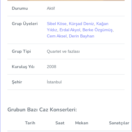
Durumu
Aktif
Grup Üyeleri
Sibel Köse
,
Kürşad Deniz
,
Kağan
Yıldız
,
Erdal Akyol
,
Berke Özgümüş
,
Cem Aksel
,
Derin Bayhan
Grup Tipi
Quartet ve fazlası
Kuruluş Yılı
2008
Şehir
İstanbul
Grubun Bazı Caz Konserleri:
Tarih
Saat
Mekan
Sanatçılar