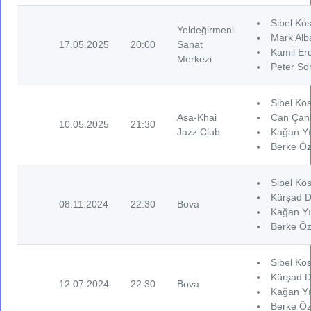
Sibel Kös
Yeldeğirmeni
Mark Alba
17.05.2025
20:00
Sanat
Kamil Er
Merkezi
Peter So
Sibel Kös
Asa-Khai
Can Çank
10.05.2025
21:30
Jazz Club
Kağan Yı
Berke Öz
Sibel Kös
Kürşad De
08.11.2024
22:30
Bova
Kağan Yı
Berke Öz
Sibel Kös
Kürşad De
12.07.2024
22:30
Bova
Kağan Yı
Berke Öz