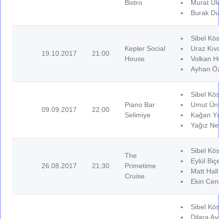
Bistro
Murat Ul
Burak Du
Sibel Kös
Kepler Social
Uraz Kıv
19.10.2017
21:00
House
Volkan H
Ayhan Öz
Sibel Kös
Piano Bar
Umut Ünl
09.09.2017
22:00
Selimiye
Kağan Yı
Yağız Ne
Sibel Kös
The
Eylül Biçe
26.08.2017
21:30
Primetime
Matt Hall
Cruise
Ekin Cen
Sibel Kös
Dilara Ay