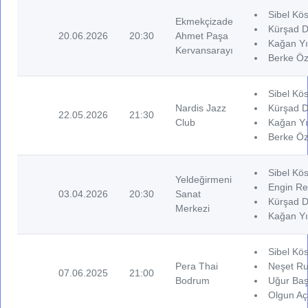
Sibel Kös
Ekmekçizade
Kürşad D
20.06.2026
20:30
Ahmet Paşa
Kağan Yı
Kervansarayı
Berke Öz
Sibel Kös
Nardis Jazz
Kürşad D
22.05.2026
21:30
Club
Kağan Yı
Berke Öz
Sibel Kös
Yeldeğirmeni
Engin Re
03.04.2026
20:30
Sanat
Kürşad D
Merkezi
Kağan Yı
Sibel Kös
Pera Thai
Neşet Ru
07.06.2025
21:00
Bodrum
Uğur Baş
Olgun Aç