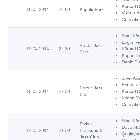
Kürşad D
10.05.2014
20:00
Kuğulu Park
Volkan H
Cem Akse
Sibel Kös
Engin Re
Nardis Jazz
19.04.2014
22:30
Kürşad D
Club
Kağan Yı
Deniz Dü
Sibel Kös
Engin Re
Nardis Jazz
15.03.2014
22:30
Kürşad D
Club
Kağan Yı
Cem Akse
Sibel Kös
Divine
Dave Alle
14.03.2014
21:30
Brasserie &
Çağlayan 
Jazz Club