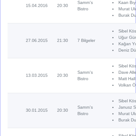
Samm's
Kaan Bıy
15.04.2016
20:30
Bistro
Murat Ul
Burak Du
Sibel Kös
Uğur Gün
27.06.2015
21:30
7 Bilgeler
Kağan Yı
Deniz Dü
Sibel Kös
Samm's
Dave Alle
13.03.2015
20:30
Bistro
Matt Hall
Volkan Ö
Sibel Kös
Samm's
Janusz S
30.01.2015
20:30
Bistro
Murat Ul
Burak Du
Sibel Kös