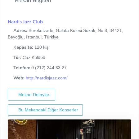
Mekan Bilgileri
Nardis Jazz Club
Adres:
Bereketzade, Galata Kulesi Sokak, No:8, 34421,
Beyoğlu, İstanbul, Türkiye
Kapasite:
120 kişi
Tür:
Caz Kulübü
Telefon:
0 (212) 244 63 27
Web:
http://nardisjazz.com/
Mekan Detayları
Bu Mekandaki Diğer Konserler