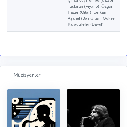
Çimenot (Trombon), Eser
Taşkıran (Piyano), Özgür
Hazar (Gitar), Serkan
Aşanel (Bas Gitar), Göksel
Karagülleler (Davul)
Müzisyenler