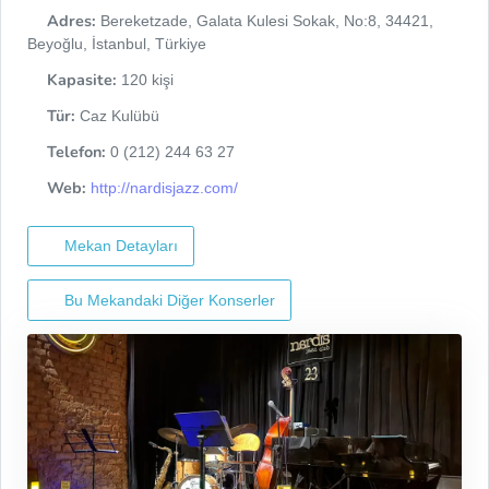
Adres:
Bereketzade, Galata Kulesi Sokak, No:8, 34421,
Beyoğlu, İstanbul, Türkiye
Kapasite:
120 kişi
Tür:
Caz Kulübü
Telefon:
0 (212) 244 63 27
Web:
http://nardisjazz.com/
Mekan Detayları
Bu Mekandaki Diğer Konserler