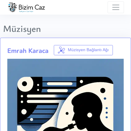
Müzisyen
Emrah Karaca
Müzisyen Bağlantı Ağı