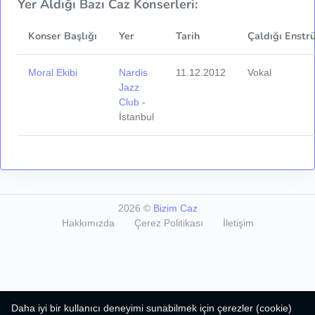
Yer Aldığı Bazı Caz Konserleri:
Konser Başlığı
Yer
Tarih
Çaldığı Enstr
Moral Ekibi
Nardis
11.12.2012
Vokal
Jazz
Club
-
İstanbul
2026
©
Bizim Caz
Hakkımızda
Çerez Politikası
İletişim
Daha iyi bir kullanıcı deneyimi sunabilmek için çerezler (cookie)