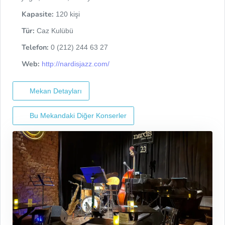
Kapasite:
120 kişi
Tür:
Caz Kulübü
Telefon:
0 (212) 244 63 27
Web:
http://nardisjazz.com/
Mekan Detayları
Bu Mekandaki Diğer Konserler