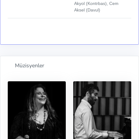
Akyol (Kontrbas), Cem
Aksel (Davul)
Müzisyenler