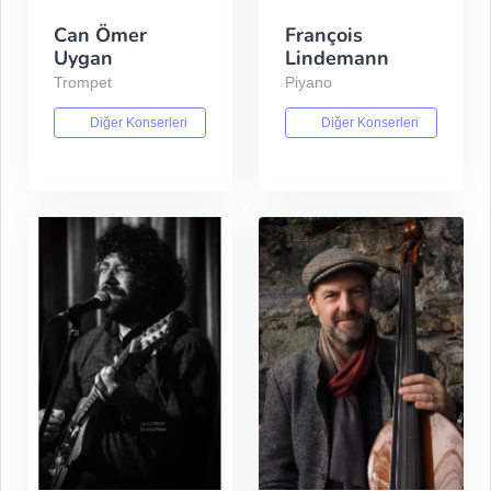
Can Ömer
François
Uygan
Lindemann
Trompet
Piyano
Diğer Konserleri
Diğer Konserleri