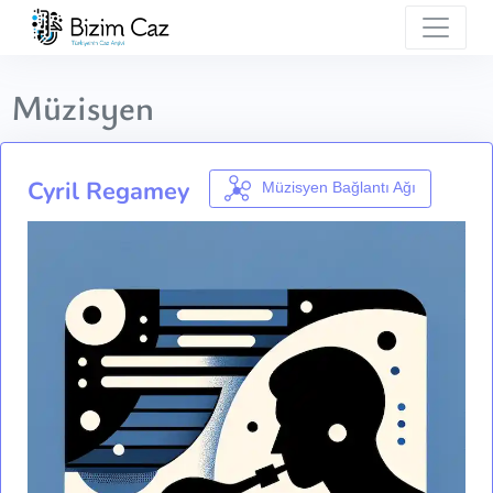
Müzisyen
Cyril Regamey
Müzisyen Bağlantı Ağı