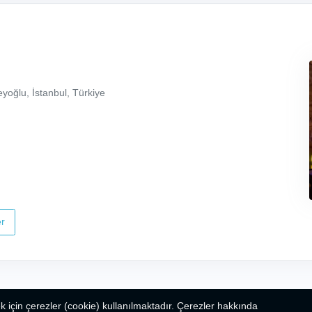
yoğlu, İstanbul, Türkiye
r
k için çerezler (cookie) kullanılmaktadır. Çerezler hakkında