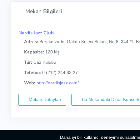
Mekan Bilgileri
Nardis Jazz Club
Adres:
Bereketzade, Galata Kulesi Sokak, No:8, 34421, Be
Kapasite:
120 kişi
Tür:
Caz Kulübü
Telefon:
0 (212) 244 63 27
Web:
http://nardisjazz.com/
Mekan Detayları
Bu Mekandaki Diğer Konserle
Daha iyi bir kullanıcı deneyimi sunabilme