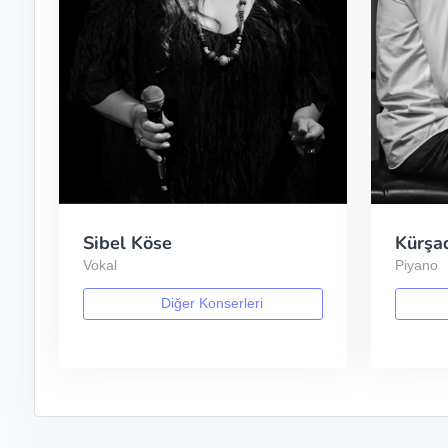
Sibel Köse
Kürşa
Vokal
Piyano
Diğer Konserleri