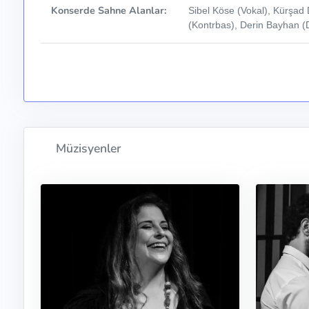
Konserde Sahne Alanlar:
Sibel Köse (Vokal), Kürşad 
(Kontrbas), Derin Bayhan (
Müzisyenler