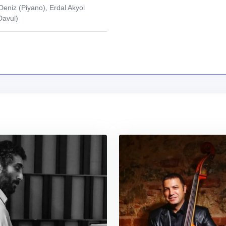
Deniz (Piyano), Erdal Akyol
Davul)