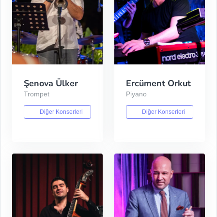
Şenova Ülker
Ercüment Orkut
Trompet
Piyano
Diğer Konserleri
Diğer Konserleri