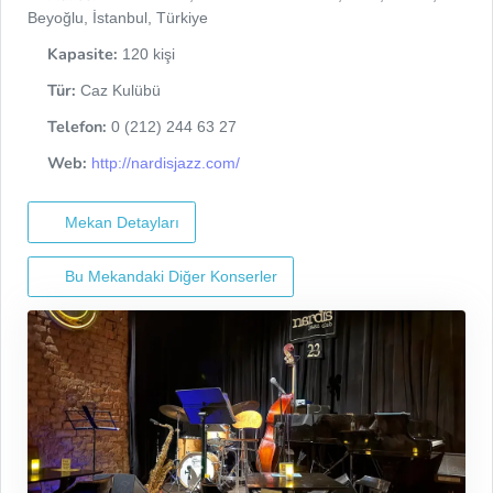
Beyoğlu, İstanbul, Türkiye
Kapasite:
120 kişi
Tür:
Caz Kulübü
Telefon:
0 (212) 244 63 27
Web:
http://nardisjazz.com/
Mekan Detayları
Bu Mekandaki Diğer Konserler