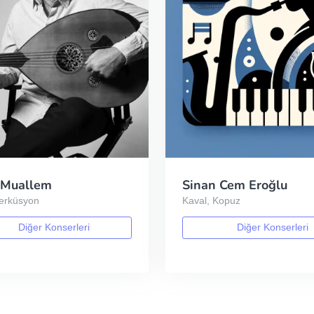
 Muallem
Sinan Cem Eroğlu
Perküsyon
Kaval, Kopuz
Diğer Konserleri
Diğer Konserleri