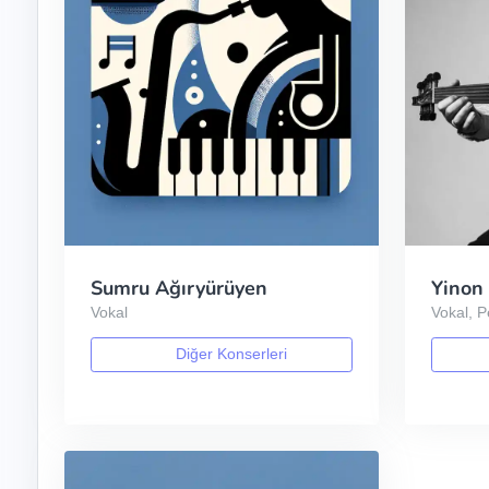
Sumru Ağıryürüyen
Yinon
Vokal
Vokal, 
Diğer Konserleri