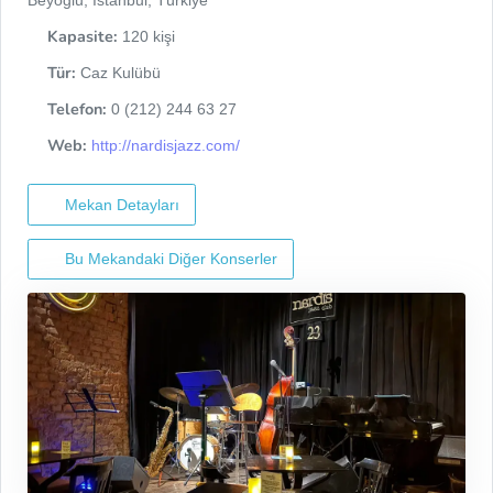
Beyoğlu, İstanbul, Türkiye
Kapasite:
120 kişi
Tür:
Caz Kulübü
Telefon:
0 (212) 244 63 27
Web:
http://nardisjazz.com/
Mekan Detayları
Bu Mekandaki Diğer Konserler