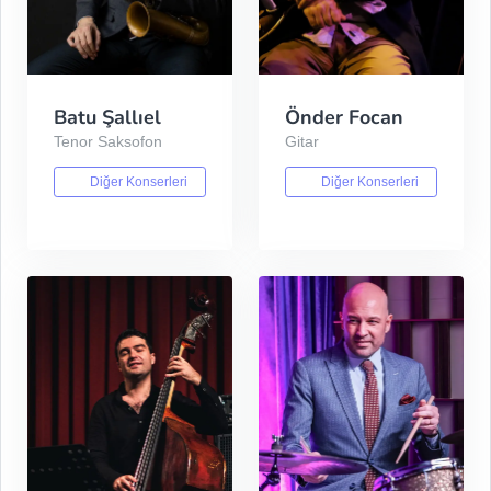
Batu Şallıel
Önder Focan
Tenor Saksofon
Gitar
Diğer Konserleri
Diğer Konserleri