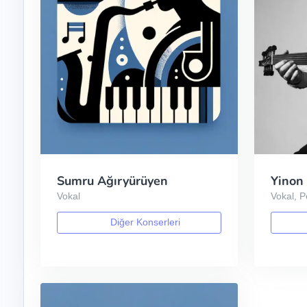
Sumru Ağıryürüyen
Yinon
Vokal
Vokal, 
Diğer Konserleri