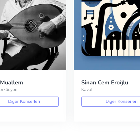
 Muallem
Sinan Cem Eroğlu
Perküsyon
Kaval
Diğer Konserleri
Diğer Konserleri